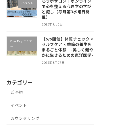
心ラボサロン｜オンライン
イベント
で心を整える心理学の学び
と癒し（毎月第3水曜日開
催）
2025年9月5日
【9/9開催】体質チェック ×
One Day セミナ
セルフケア × 季節の養生を
ー
まるごと体験 -美しく健や
かに生きるための東洋医学-
2025年8月27日
カテゴリー
ご予約
イベント
カウンセリング