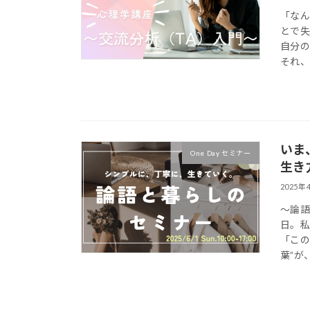
「なん
とで失
自分の
それ、
いま
One Day セミナー
生き
2025年
～論語
日。
「この
葉”が