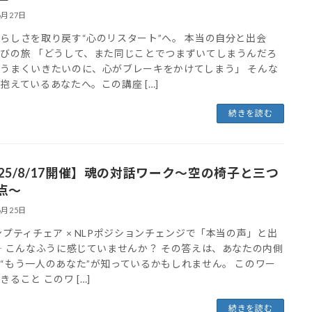
6月27日
らしさを取り戻す“心のリスタート”へ。 本当の自分と出会
びの旅 「どうして、また同じことでつまずいてしまうんだろ
うまくいきたいのに、心がブレーキをかけてしまう」 そんな
抱えているあなたへ。この講座 […]
続きを読む
025/8/17開催】魂の対話ワーク〜空の椅子と三つ
点〜
6月25日
ンプティチェア × NLPポジションチェンジで「本当の声」と出
― こんなふうに感じていませんか？ その答えは、あなたの内側
“もう一人のあなた”が知っているかもしれません。 このワー
きること このワ […]
続きを読む