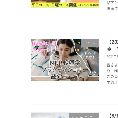
部下
場面で
【2
セミナー
る 
2024年
皆さま
り「N
このコ
学的手
【8
One Day セミナー