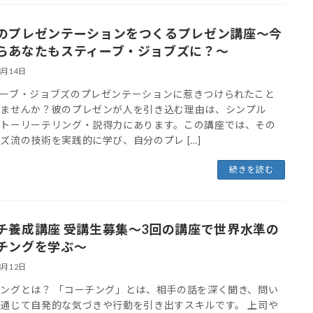
のプレゼンテーションをつくるプレゼン講座～今
らあなたもスティーブ・ジョブズに？～
3月14日
ィーブ・ジョブズのプレゼンテーションに惹きつけられたこと
りませんか？彼のプレゼンが人を引き込む理由は、シンプル
ストーリーテリング・説得力にあります。この講座では、その
ズ流の技術を実践的に学び、自分のプレ […]
続きを読む
チ養成講座 受講生募集～3回の講座で世界水準の
チングを学ぶ～
3月12日
ングとは？ 「コーチング」とは、相手の話を深く聞き、問い
通じて自発的な気づきや行動を引き出すスキルです。 上司や