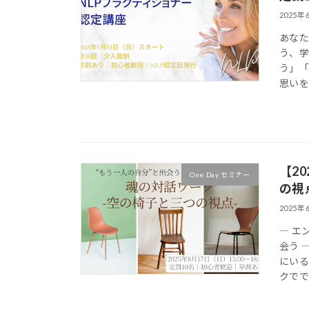
2025年
あなた
う、学
う」「
思いを
【2
One Day セミナー
の視
2025年
― エ
会う 
にいる
クでで