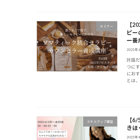
【2
セミナー
ピー
ー養
2025年
対話
つにす
におす
とは、
【6
スキルアップ講座
きほ
2025年