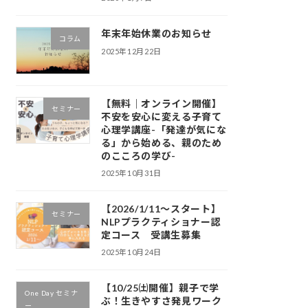
年末年始休業のお知らせ
コラム
2025年12月22日
【無料｜オンライン開催】
セミナー
不安を安心に変える子育て
心理学講座-「発達が気にな
る」から始める、親のため
のこころの学び-
2025年10月31日
【2026/1/11～スタート】
セミナー
NLPプラクティショナー認
定コース 受講生募集
2025年10月24日
【10/25㈯開催】親子で学
One Day セミナ
ぶ！生きやすさ発見ワーク
ー