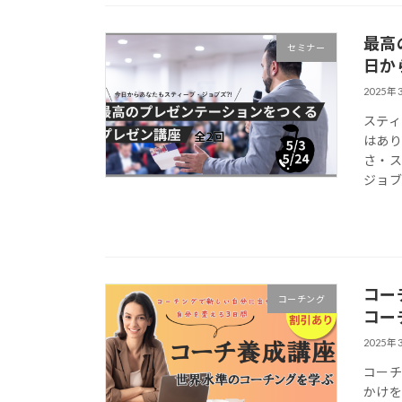
最高
セミナー
日か
2025年
ステ
はあ
さ・
ジョブ
コー
コーチング
コー
2025年
コーチ
かけを