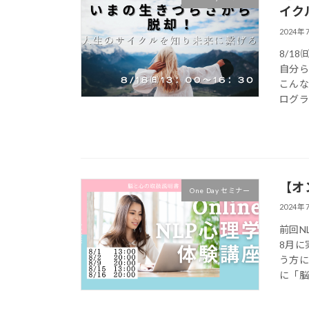
イク
2024年
8/1
自分ら
こんな
ログラ
【オ
One Day セミナー
2024年
前回N
8月に
う方に
に「脳