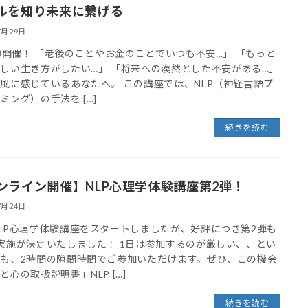
ルを知り未来に繋げる
7月29日
8㈰開催！ 「老後のことやお金のことでいつも不安…」 「もっと
しい生き方がしたい…」 「将来への漠然とした不安がある…」
風に感じているあなたへ。 この講座では、NLP（神経言語プ
ミング）の手法を […]
続きを読む
ンライン開催】NLP心理学体験講座第2弾！
7月24日
LP心理学体験講座をスタートしましたが、好評につき第2弾も
実施が決定いたしました！ 1日は参加するのが厳しい、、とい
も、2時間の隙間時間でご参加いただけます。ぜひ、この機会
と心の取扱説明書」NLP […]
続きを読む