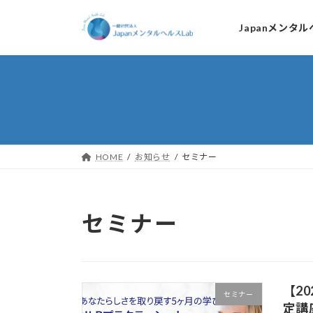
コ
ナ
ン
ビ
Japanメンタ
テ
ゲ
ン
ー
ツ
シ
へ
ョ
ス
ン
キ
に
HOME
お知らせ
セミナー
ッ
移
プ
動
セミナー
【2
セミナー
定講