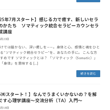
025年7月スタート】感じる力で癒す、新しいセラ
のかたち ソマティック統合セラピーカウンセラ
成講座
6月23日
だけでは届かない、深い癒しを——。身体と心、感情と魂をひと
る“ソマティック統合セラピー”を、あなたの手に。 こんな方
すめです ソマティックとは？ 「ソマティック（Somatic）」
「身体」を意味する […]
続きを読む
/5㈭スタート！】なんでうまくいかないの？を解
ぐす心理学講座〜交流分析（TA）入門〜
4月18日