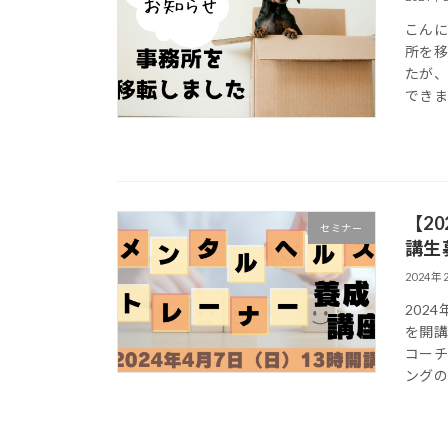
こんに
所を
たが
できま
【2
セミナー
講生
2024年
202
を開講
コー
ングの