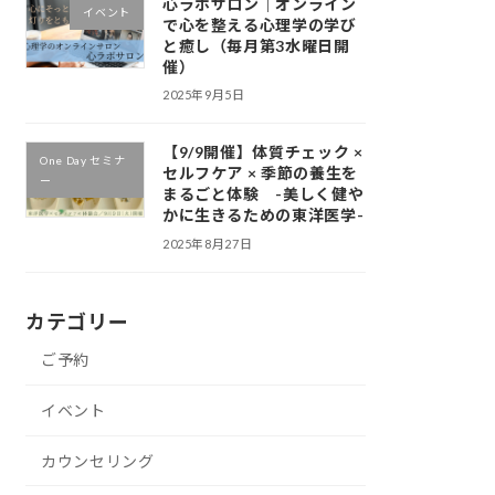
心ラボサロン｜オンライン
イベント
で心を整える心理学の学び
と癒し（毎月第3水曜日開
催）
2025年9月5日
【9/9開催】体質チェック ×
One Day セミナ
セルフケア × 季節の養生を
ー
まるごと体験 -美しく健や
かに生きるための東洋医学-
2025年8月27日
カテゴリー
ご予約
イベント
カウンセリング