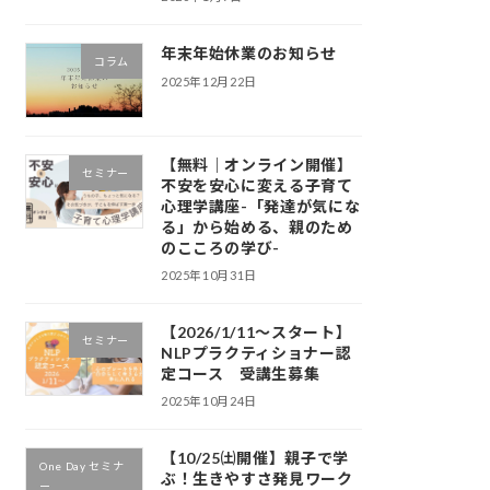
年末年始休業のお知らせ
コラム
2025年12月22日
【無料｜オンライン開催】
セミナー
不安を安心に変える子育て
心理学講座-「発達が気にな
る」から始める、親のため
のこころの学び-
2025年10月31日
【2026/1/11～スタート】
セミナー
NLPプラクティショナー認
定コース 受講生募集
2025年10月24日
【10/25㈯開催】親子で学
One Day セミナ
ぶ！生きやすさ発見ワーク
ー