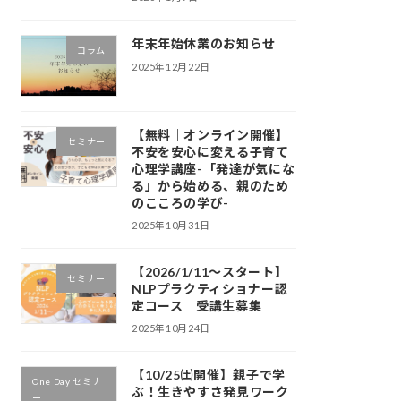
年末年始休業のお知らせ
コラム
2025年12月22日
【無料｜オンライン開催】
セミナー
不安を安心に変える子育て
心理学講座-「発達が気にな
る」から始める、親のため
のこころの学び-
2025年10月31日
【2026/1/11～スタート】
セミナー
NLPプラクティショナー認
定コース 受講生募集
2025年10月24日
【10/25㈯開催】親子で学
One Day セミナ
ぶ！生きやすさ発見ワーク
ー