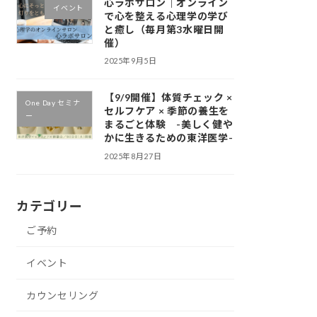
心ラボサロン｜オンライン
イベント
で心を整える心理学の学び
と癒し（毎月第3水曜日開
催）
2025年9月5日
【9/9開催】体質チェック ×
One Day セミナ
セルフケア × 季節の養生を
ー
まるごと体験 -美しく健や
かに生きるための東洋医学-
2025年8月27日
カテゴリー
ご予約
イベント
カウンセリング