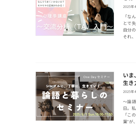
2025年
「なん
とで失
自分の
それ、
いま
One Day セミナー
生き
2025年
～論語
日。
「この
葉”が