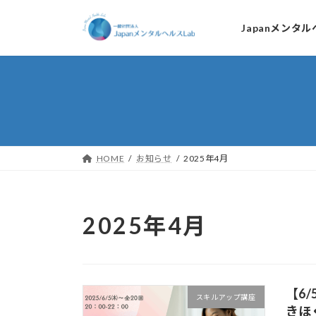
コ
ナ
ン
ビ
Japanメンタ
テ
ゲ
ン
ー
ツ
シ
へ
ョ
ス
ン
キ
に
HOME
お知らせ
2025年4月
ッ
移
プ
動
2025年4月
【6
スキルアップ講座
きほ