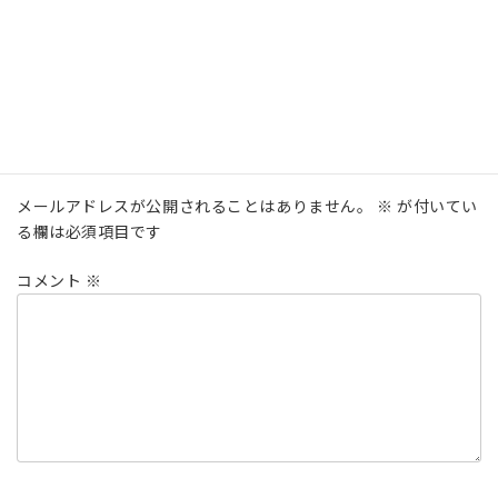
お申込サイト[contact-form-7 id="300" title="「学ぶ！交流分
析」受講申込フォーム（2023年3月開講）"]
カテゴリー
イベント
、
セミナー
コメントを残す
メールアドレスが公開されることはありません。
※
が付いてい
る欄は必須項目です
コメント
※