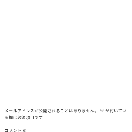
夢を叶えるためには、まず行動することが大切です。
このセミナーは、あなたにとって夢への第一歩となるでしょ
う。
ぜひ、この機会にご参加ください。
一緒に、夢を叶えましょう！
主催：一般社団法人JapanメンタルヘルスLab
℡ 06-6224-0271
カテゴリー
One Day セミナー
、
セミナー
コメントを残す
メールアドレスが公開されることはありません。
※
が付いてい
る欄は必須項目です
コメント
※