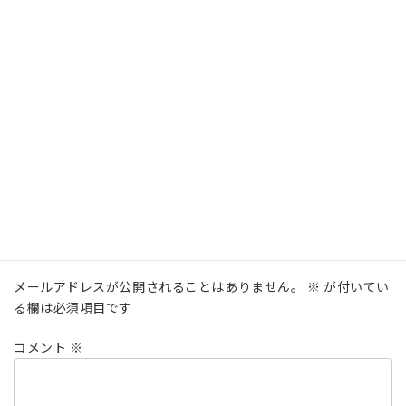
オンライン 6名
受講をご希望の方は、下記フォームより必要事項を入力して送
信して下さい。
追って詳細をお送りいたします。
[contact-form-7 id="653" title="2023年8月NLPプラクティショ
ナー申込フォーム"]
カテゴリー
セミナー
、
資格取得講座
コメントを残す
メールアドレスが公開されることはありません。
※
が付いてい
る欄は必須項目です
コメント
※